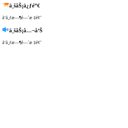
ä¸šåŠ¡ä¿ƒé”€
å‘å¸ƒæ—¶é—´
æ ‡é¢˜
ä¸šåŠ¡å…¬å‘Š
å‘å¸ƒæ—¶é—´
æ ‡é¢˜